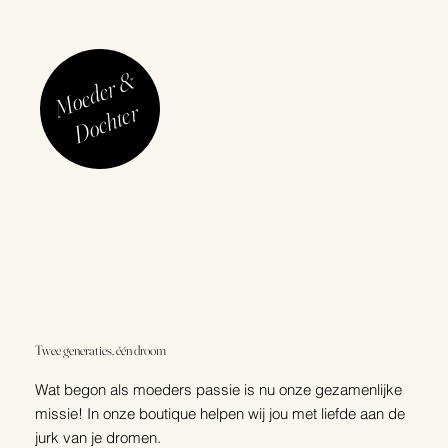
M
o
e
d
e
r
&
D
o
c
h
t
e
r
Twee generaties, één droom
Wat begon als moeders passie is nu onze gezamenlijke
missie! In onze boutique helpen wij jou met liefde aan de
jurk van je dromen.