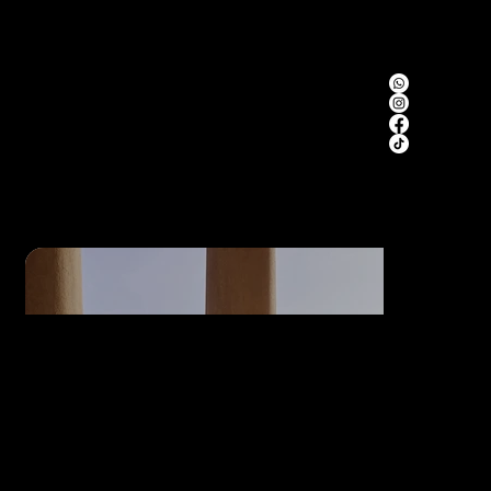
Navigatie
Contact
Socials
Home
+31 6 49 17 43 49
About
Info@charbridalco
Contact
uture.com
kruisstraat 12,
7941AN Meppel