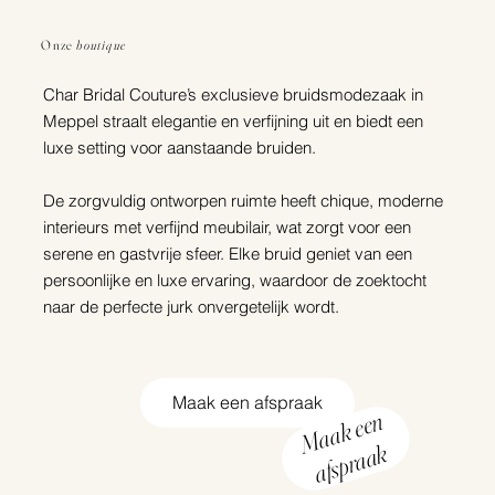
Onze
boutique
Char Bridal Couture’s exclusieve bruidsmodezaak in
Meppel straalt elegantie en verfijning uit en biedt een
luxe setting voor aanstaande bruiden.
De zorgvuldig ontworpen ruimte heeft chique, moderne
interieurs met verfijnd meubilair, wat zorgt voor een
serene en gastvrije sfeer. Elke bruid geniet van een
persoonlijke en luxe ervaring, waardoor de zoektocht
naar de perfecte jurk onvergetelijk wordt.
Maak een afspraak
M
a
a
k
e
e
n
af
s
p
r
a
a
k